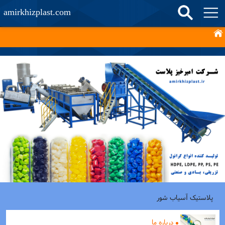
amirkhizplast.com
پلاستیک آسیاب شور
درباره ما